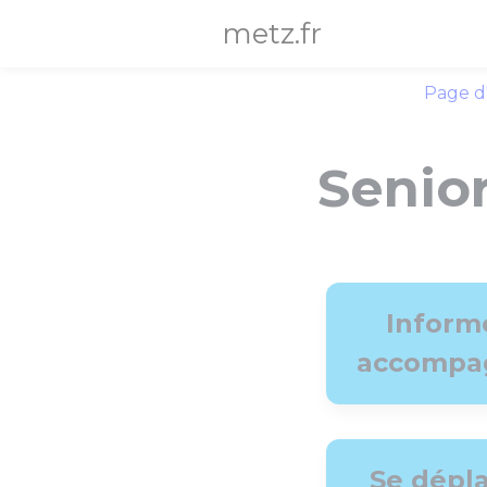
Panneau de gestion des cookies
metz.fr
Page d
Senio
Inform
accompa
Se dépl