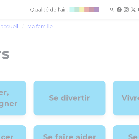
Qualité de l'air :
'accueil
Ma famille
rs
er,
Se divertir
Vivr
gner
acer
Se faire aider
Se