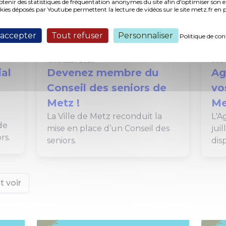
nir des statistiques de fréquentation anonymes du site afin d'optimiser son 
okies déposés par Youtube permettent la lecture de vidéos sur le site metz.fr e
 accepter
Tout refuser
Personnaliser
Politique de con
Démocratie active
Seniors
Senior
16 JUILLET 2026
6 JU
ial
Devenez membre du
Ag
Conseil des seniors de
vo
Metz !
Me
La Ville de Metz reconduit la
L'A
de
mise en place d’un Conseil des
jui
rs.
seniors.
dis
t voir