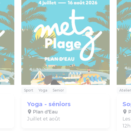
Sport
Yoga
Senior
Atelie
Yoga - séniors
So
Plan d'Eau
P
Juillet et août
Les
12h