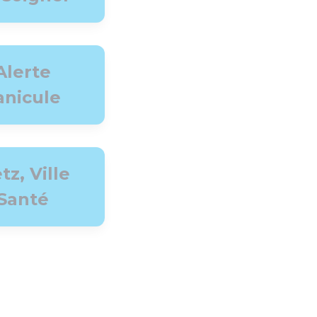
Alerte
anicule
tz, Ville
Santé