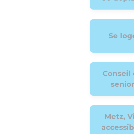
Se log
Conseil
senio
Metz, Vi
accessib