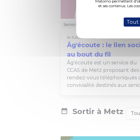
Matomo permettent d'obte
et ses contenus. Les co
Tout
Seniors
Solidarité
16 JUILLET 2026
Âg'écoute : le lien soc
au bout du fil
Âg'écoute est un service du
CCAS de Metz proposant des
rendez-vous téléphoniques 
convivialité destinés aux senio
Sortir à Metz
Tou