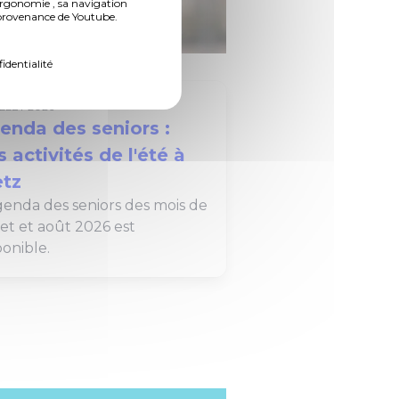
ergonomie , sa navigation
n provenance de Youtube.
fidentialité
s
Solidarité
ILLET 2026
enda des seniors :
s activités de l'été à
tz
genda des seniors des mois de
llet et août 2026 est
ponible.