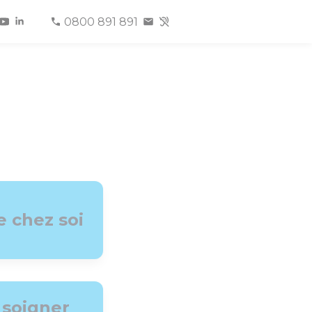
0800 891 891
e chez soi
 soigner