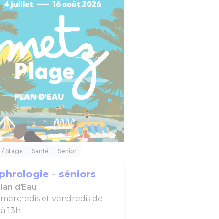
r / Stage
Santé
Senior
phrologie - séniors
lan d'Eau
 mercredis et vendredis de
 à 13h