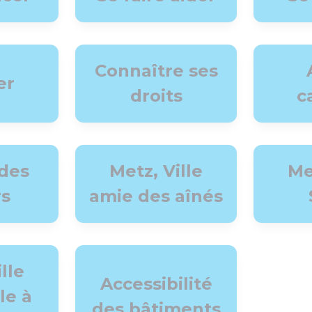
Connaître ses
er
droits
c
 des
Metz, Ville
Me
rs
amie des aînés
lle
Accessibilité
le à
des bâtiments