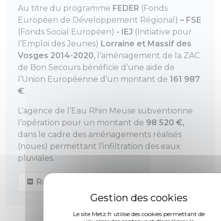
Au titre du programme
FEDER
(Fonds
Européen de Développement Régional)
– FSE
(Fonds Social Européen)
- IEJ
(Initiative pour
l’Emploi des Jeunes)
Lorraine et Massif des
Vosges 2014-2020
, l’aménagement de la ZAC
de Bon Secours bénéficie d’une aide de
l’Union Européenne d’un montant de
161 987
€
.
L’agence de l’Eau Rhin Meuse subventionne
l’opération pour un montant de
98 520 €,
dans le cadre des aménagements réalisés
(noues) permettant l’infiltration des eaux
pluviales.
Rapport de création de la ZAC Bon-Secours (o
Le site Metz.fr utilise des cookies permettant de