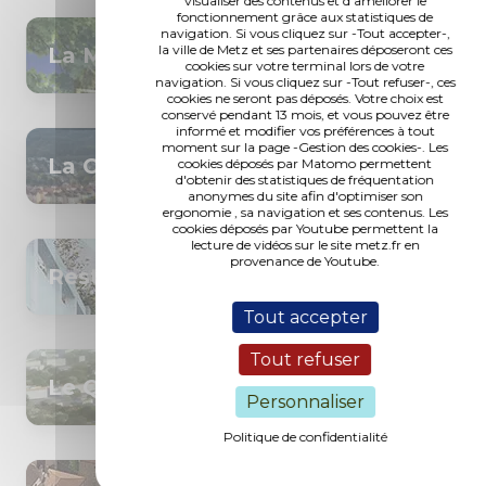
visualiser des contenus et d'améliorer le
fonctionnement grâce aux statistiques de
navigation. Si vous cliquez sur -Tout accepter-,
la ville de Metz et ses partenaires déposeront ces
La Manufacture - Les Rives
cookies sur votre terminal lors de votre
navigation. Si vous cliquez sur -Tout refuser-, ces
cookies ne seront pas déposés. Votre choix est
conservé pendant 13 mois, et vous pouvez être
informé et modifier vos préférences à tout
moment sur la page -Gestion des cookies-. Les
La Caserne Desvallières
cookies déposés par Matomo permettent
d'obtenir des statistiques de fréquentation
anonymes du site afin d'optimiser son
ergonomie , sa navigation et ses contenus. Les
cookies déposés par Youtube permettent la
lecture de vidéos sur le site metz.fr en
provenance de Youtube.
Restaurant scolaire Jean Morette
Tout accepter
Tout refuser
Le Quartier de l'Amphithéâtre
Personnaliser
Politique de confidentialité