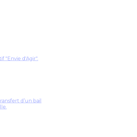
f "Envie d'Agir".
ransfert d’un bail
le.