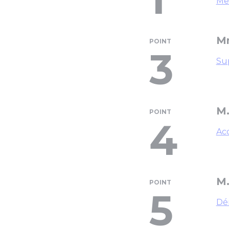
Me
Mm
POINT
3
Sup
M.
POINT
4
Acq
M.
POINT
5
Dé