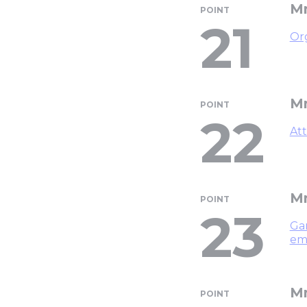
M
POINT
21
Org
M
POINT
22
Att
Mm
POINT
23
Gar
em
Mm
POINT