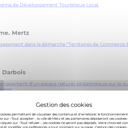
héma de Développement Touristique Local.
me. Mertz
gagement dans la démarche "Territoires de Commerce E
 Darbois
énagement d'un espace naturel pédagogique sur le qua
lières.
 Belhaddad
es cookies permettant de visualiser des contenus et d'améliorer le fonctionnement
ez sur -Tout accepter-, la ville de Metz et ses partenaires déposeront ces cookies 
 cliquez sur -Tout refuser-, ces cookies ne seront pas déposés. Votre choix est co
e au démarrage des associations sportives pour la saison
é et modifier vos préférences à tout moment sur la page -Gestion des cookies-.