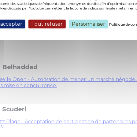
nir des statistiques de fréquentation anonymes du site afin d'optimiser son 
okies déposés par Youtube permettent la lecture de vidéos sur le site metz.fr e
 accepter
 Martalié
Tout refuser
Personnaliser
Politique de con
ventions aux associations sportives au titre de la Coupe
 Belhaddad
elle Open - Autorisation de mener un marché négocié s
s mise en concurrence.
 Scuderi
z Plage - Acceptation de participation de partenaires pri
fs.