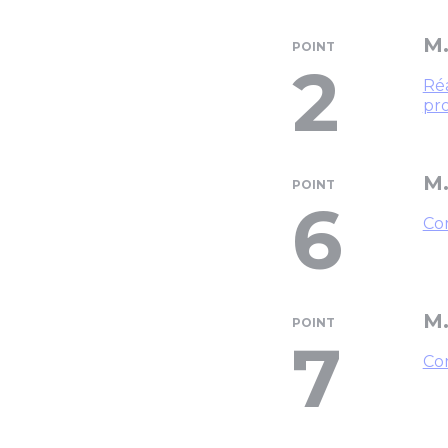
M.
POINT
2
Réa
pr
M.
POINT
6
Com
M.
POINT
7
Com