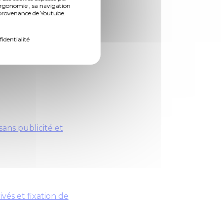
ergonomie , sa navigation
n provenance de Youtube.
fidentialité
 d’Europe.
ans publicité et
vés et fixation de