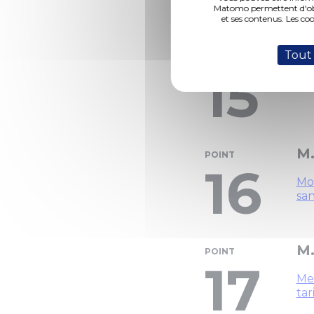
14
Matomo permettent d'obte
et ses contenus. Les co
Tout
M.
POINT
15
Sub
M.
POINT
16
Mos
san
M.
POINT
17
Met
tari