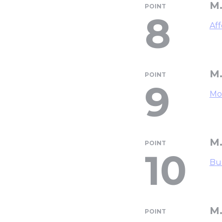
M.
POINT
8
Aff
M.
POINT
9
Mod
M.
POINT
10
Bu
M.
POINT