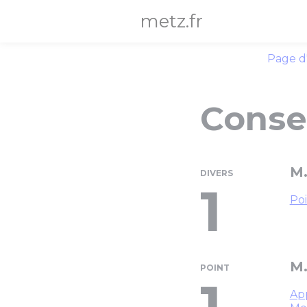
Panneau de gestion des cookies
metz.fr
Page d
Consei
M.
DIVERS
1
Poi
M.
POINT
1
App