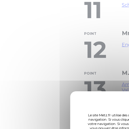
11
Sc
M
POINT
12
En
M.
POINT
13
Am
Val
M.
POINT
Le site Metz.fr utilise d
navigation. Si vous cliqu
votre navigation. Si vous
Aid
vous pouvez être inform