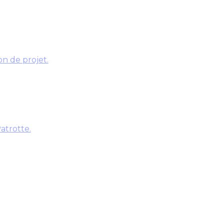
on de projet.
atrotte.