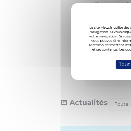
Création de L’
Le site Metz.fr utilise d
Quelques rep
navigation. Si vous cliqu
votre navigation. Si vous
vous pouvez être inform
Début du projet 
Matomo permettent d'obte
et ses contenus. Les co
d’urbanisme : Pa
Date prévisionn
Tout
Maître d’ouvra
Urbaniste :
Agen
Actualités
Toute l