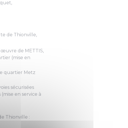
aquet,
te de Thionville,
en œuvre de METTIS,
tier (mise en
le quartier Metz
oies sécurisées
(mise en service à
e Thionville :