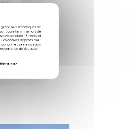
2018.
 grâce aux statistiques de
sur votre terminal lors de
nservé pendant 13 mois, et
 Les cookies déposés par
gences
ergonomie , sa navigation
n provenance de Youtube.
fidentialité