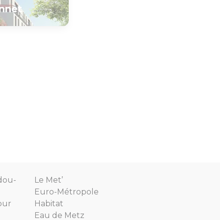
nnet
dou-
Le Met’
Euro-Métropole
our
Habitat
Eau de Metz