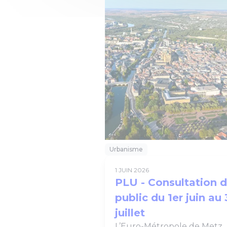
Urbanisme
1 JUIN 2026
PLU - Consultation 
public du 1er juin au 
juillet
L’Euro-Métropole de Metz