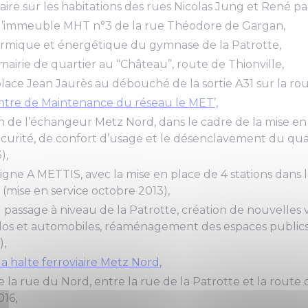
viaire sur les habitations des rues Nicolas Jung et René p
l’immeuble MHT n°3 de la rue Théodore de Gargan,
rmique et énergétique du gymnase de la Patrotte,
 mairie de quartier au “Château”, route de Thionville,
place Jean Jaurès au débouché de la sortie A31 sur la rou
ntre de Maintenance du réseau le MET’,
n de l’échangeur Metz Nord, dans le cadre de la mise 
curité, de confort d’usage et le désenclavement du quar
),
Ligne A METTIS, avec la mise en place de 4 stations dans 
 (mise en service octobre 2013),
passage à niveau de la Patrotte, création de nouvelles v
los et automobiles, réaménagement des espaces publics 
),
a halte ferroviaire Metz Nord
,
la rue du Nord, entre la rue de la Patrotte et la route d
016,