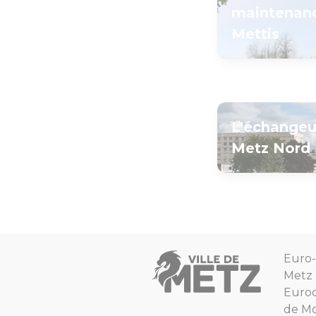
maintenan
Mettis
L'échangeu
Metz Nord
Euro-
Metz
Euro
de Mo