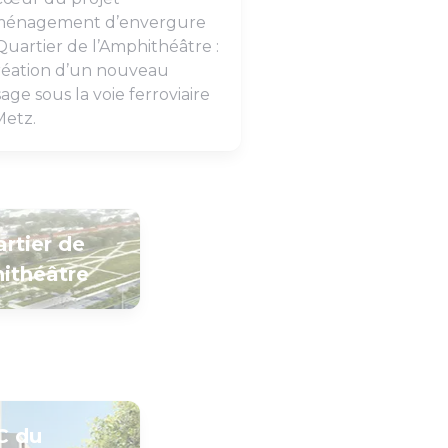
ménagement d’envergure
uartier de l’Amphithéâtre :
création d’un nouveau
age sous la voie ferroviaire
Metz.
rtier de
hithéâtre
C du