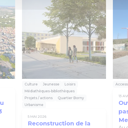
Culture
Jeunesse
Loisirs
Accessi
Médiathèques-bibliothèques
13 AV
Projets / actions
Quartier Borny
du
Ou
Urbanisme
3
pa
5 MAI 2026
Me
Reconstruction de la
Au 