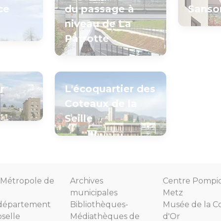
ce
du passage à
Sanso
niveau de La
Patrotte
r
L'écoquartier des
Coteaux de la
Seille
Métropole de
Archives
Centre Pompi
municipales
Metz
département
Bibliothèques-
Musée de la C
selle
Médiathèques de
d'Or