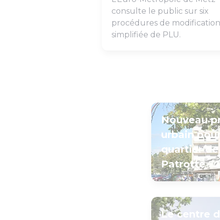
consulte le public sur six
procédures de modificatio
simplifiée de PLU.
Nouveau pr
urbain pour
quartier de
Patrotte
Le centre 