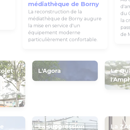
médiathèque de Borny
d'a
La reconstruction de la
n
du Q
médiathèque de Borny augure
la 
la mise en service d'un
pass
équipement moderne
de 
particulièrement confortable.
ojet
L'Agora
Le Qua
 le
l'Amp
 la
de
La suppression
La ZA