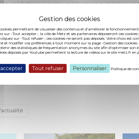
Agora, médiathèque-centre social-espace numérique, en 
es cookies permettant de visualiser des contenus et d'améliorer le fonctionnement
ères
ez sur -Tout accepter-, la ville de Metz et ses partenaires déposeront ces cookies 
 cliquez sur -Tout refuser-, ces cookies ne seront pas déposés. Votre choix est co
é et modifier vos préférences à tout moment sur la page -Gestion des cookies-.
:
2009 (lancement de l’étude de définition avec trois A
nir des statistiques de fréquentation anonymes du site afin d'optimiser son 
okies déposés par Youtube permettent la lecture de vidéos sur le site metz.fr e
trick Chavannes, Germe & &Jam et Alain Casari).
elle d’aboutissement du projet urbain :
2025 - 2030
 accepter
Tout refuser
Personnaliser
Politique de con
ge
Ville de Metz
ce Casari-Mercier
'actualité