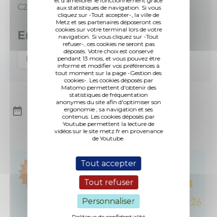
et d'améliorer le fonctionnement grâce
C2BI (OPC)
aux statistiques de navigation. Si vous
cliquez sur -Tout accepter-, la ville de
Metz et ses partenaires déposeront ces
cookies sur votre terminal lors de votre
En savoir plus
navigation. Si vous cliquez sur -Tout
refuser-, ces cookies ne seront pas
déposés. Votre choix est conservé
Cabinet Ropa & associé
pendant 13 mois, et vous pouvez être
informé et modifier vos préférences à
tout moment sur la page -Gestion des
cookies-. Les cookies déposés par
Matomo permettent d'obtenir des
statistiques de fréquentation
anonymes du site afin d'optimiser son
A l'agenda
ergonomie , sa navigation et ses
Tout voir
contenus. Les cookies déposés par
Youtube permettent la lecture de
vidéos sur le site metz.fr en provenance
de Youtube.
Tout accepter
Tout refuser
Personnaliser
Politique de confidentialité