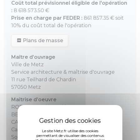
Coût total prévisionnel éligible de l'opération
:
8 618 573.50 €
Prise en charge par FEDER :
861 857.35 € soit
10% du coût total de l'opération
Plans de masse
Maître d’ouvrage
Ville de Metz
Service architecture & maîtrise d'ouvrage
11 rue Teilhard de Chardin
57050 Metz
Maîtrise d’oeuvre
ROPA & Associés Architectes
BETOM (bureau d’études TCE + économie)
CAP TERRE (bureau d’études HQE)
Cabinet LAMOUREUX (acousticien)
Le site Metz.fr utilise des cookies
permettant de visualiser des contenus
Sophie THOMAS (scénographe)