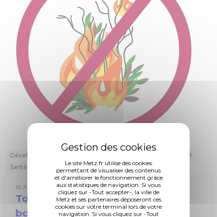
Développement durable
Espaces verts
Habitat/logement
Le site Metz.fr utilise des cookies
Santé
Tranquillité publique
permettant de visualiser des contenus
et d'améliorer le fonctionnement grâce
aux statistiques de navigation. Si vous
16 JUILLET 2026
cliquez sur -Tout accepter-, la ville de
Tondeuse et déchets verts : les
Metz et ses partenaires déposeront ces
cookies sur votre terminal lors de votre
bonnes pratiques
navigation. Si vous cliquez sur -Tout