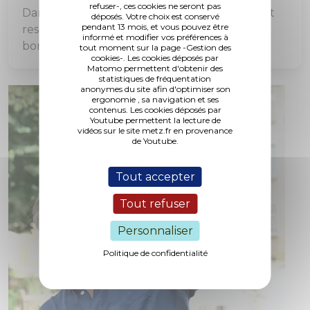
refuser-, ces cookies ne seront pas
Dans leurs jardins privés, les habitants doivent
déposés. Votre choix est conservé
pendant 13 mois, et vous pouvez être
respecter la règlementation en adoptant de
informé et modifier vos préférences à
bonnes pratiques au bénéfice de tous.
tout moment sur la page -Gestion des
cookies-. Les cookies déposés par
Matomo permettent d'obtenir des
statistiques de fréquentation
anonymes du site afin d'optimiser son
ergonomie , sa navigation et ses
contenus. Les cookies déposés par
Youtube permettent la lecture de
vidéos sur le site metz.fr en provenance
de Youtube.
Tout accepter
Tout refuser
Personnaliser
Politique de confidentialité